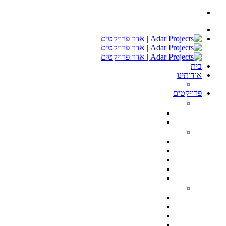
בית
אודותינו
ממליצים
פרויקטים
חנויות ומשרדים
רשת אורגניק מרקט – Organic Market Store TLV
חנות I Love CupCakes בתל אביב
דירות יוקרה
פנטהאוס ברמת השרון 400 מ״ר
טריפלקס מודרני הרצליה פיתוח
טריפלקס מפואר הרצליה פיתוח
פנטהוז מעוצב הרצליה פיתוח
דירת יוקרה טרסה, נתניה
וילות וקוטג’ים
הקונגרס הציוני 28 הרצליה פיתוח
וילה בקיסריה 3000 מ״ר מגרש, 750 בנוי
וילה בהרצליה פיתוח
שתי וילות בהרצליה סגנון כפרי 500 מ״ר מגרש, 350