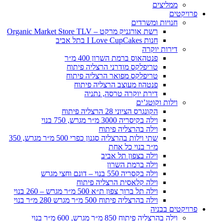
ממליצים
פרויקטים
חנויות ומשרדים
רשת אורגניק מרקט – Organic Market Store TLV
חנות I Love CupCakes בתל אביב
דירות יוקרה
פנטהאוס ברמת השרון 400 מ״ר
טריפלקס מודרני הרצליה פיתוח
טריפלקס מפואר הרצליה פיתוח
פנטהוז מעוצב הרצליה פיתוח
דירת יוקרה טרסה, נתניה
וילות וקוטג’ים
הקונגרס הציוני 28 הרצליה פיתוח
וילה בקיסריה 3000 מ״ר מגרש, 750 בנוי
וילה בהרצליה פיתוח
שתי וילות בהרצליה סגנון כפרי 500 מ״ר מגרש, 350
מ״ר בנוי כל אחת
וילה בצפון תל אביב
וילה ברמת השרון
וילה בקסריה 550 בנוי – דונם וחצי מגרש
וילה קלאסית הרצליה פיתוח
וילה תל ברוך צפון ת״א 500 מ״ר מגרש – 260 בנוי
וילה בהרצליה פיתוח 500 מ״ר מגרש 280 מ״ר בנוי
פרויקטים בבניה
וילה בהרצליה פיתוח 850 מ״ר מגרש, 600 מ״ר בנוי