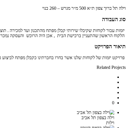
וילה תל ברוך צפון ת״א 500 מ״ר מגרש – 260 בנוי
סוג העבודה
יזמות
עבור
לקוחות
שקיבלו
שירותי
קבלן
מפתח
מהתכנון
ועד
למכירה
.
תוצא
הלקוח
הראשון
שהתעניין
ברכישת
הבית
,
אכן
היה
הרוכש
והעסקה
נמכר
תיאור הפרויקט
פרויקט
יזמות
של
לקוחות
שלנו
אשר
בחרו
בחברתינו
כקבלן
מפתח
לביצוע
כ
Related Projects
0
וילה בצפון תל אביב
וילות