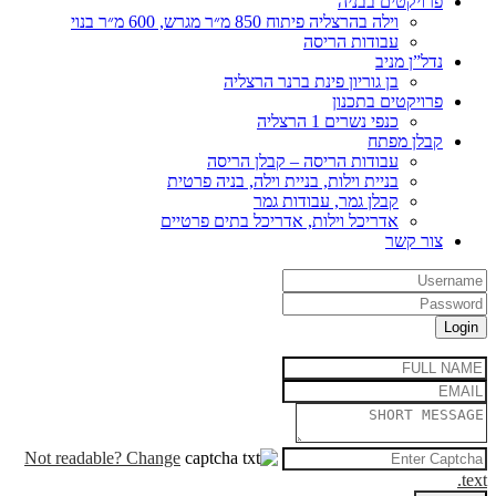
פרויקטים בבניה
וילה בהרצליה פיתוח 850 מ״ר מגרש, 600 מ״ר בנוי
עבודות הריסה
נדל”ן מניב
בן גוריון פינת ברנר הרצליה
פרויקטים בתכנון
כנפי נשרים 1 הרצליה
קבלן מפתח
עבודות הריסה – קבלן הריסה
בניית וילות, בניית וילה, בניה פרטית
קבלן גמר, עבודות גמר
אדריכל וילות, אדריכל בתים פרטיים
צור קשר
Not readable? Change
text.