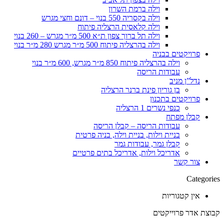
וילה ברמת השרון
וילה בקסריה 550 בנוי – דונם וחצי מגרש
וילה קלאסית הרצליה פיתוח
וילה תל ברוך צפון ת״א 500 מ״ר מגרש – 260 בנוי
וילה בהרצליה פיתוח 500 מ״ר מגרש 280 מ״ר בנוי
פרויקטים בבניה
וילה בהרצליה פיתוח 850 מ״ר מגרש, 600 מ״ר בנוי
עבודות הריסה
נדל”ן מניב
בן גוריון פינת ברנר הרצליה
פרויקטים בתכנון
כנפי נשרים 1 הרצליה
קבלן מפתח
עבודות הריסה – קבלן הריסה
בניית וילות, בניית וילה, בניה פרטית
קבלן גמר, עבודות גמר
אדריכל וילות, אדריכל בתים פרטיים
צור קשר
Categories
אין קטגוריות
קבוצת אדר פרוייקטים