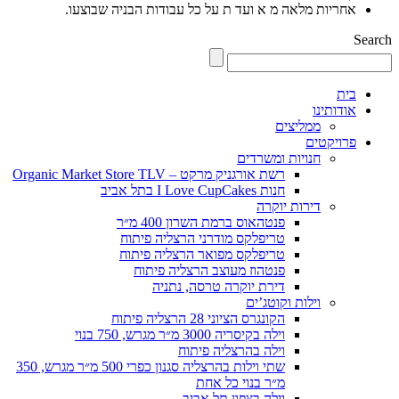
אחריות מלאה מ א ועד ת על כל עבודות הבניה שבוצעו.
Search
בית
אודותינו
ממליצים
פרויקטים
חנויות ומשרדים
רשת אורגניק מרקט – Organic Market Store TLV
חנות I Love CupCakes בתל אביב
דירות יוקרה
פנטהאוס ברמת השרון 400 מ״ר
טריפלקס מודרני הרצליה פיתוח
טריפלקס מפואר הרצליה פיתוח
פנטהוז מעוצב הרצליה פיתוח
דירת יוקרה טרסה, נתניה
וילות וקוטג’ים
הקונגרס הציוני 28 הרצליה פיתוח
וילה בקיסריה 3000 מ״ר מגרש, 750 בנוי
וילה בהרצליה פיתוח
שתי וילות בהרצליה סגנון כפרי 500 מ״ר מגרש, 350
מ״ר בנוי כל אחת
וילה בצפון תל אביב