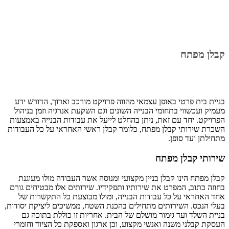
קבלן מפתח
בניית בית פרטי באופן עצמאי מהווה פרויקט מורכב וארוך, הדורש ידע
מעמיק ועכשווי בתחומי הבנייה השונים וגם השקעת אנרגיה וזמן בניהול
הפרויקט. יחד עם זאת, ניתן בהחלט לייעל את עבודות הבנייה באמצעות
השכרת שירותי קבלן מפתח, כלומר קבלן ראשי האחראי על כל העבודות
מתחילתן ועד סופן.
שירותי קבלן מפתח
קבלן מפתח הינו קבלן בניין מקצועי ומנוסה אשר העבודה מולו מעוגנת
בחוזה כתוב, המפרט את שירותיו ותפקידיו. שירותים אלו מבטיחים גורם
אחד האחראי על כל עבודות הבנייה, ומולו מבוצעת כל התקשרות של
בעלי הנכס. השירותים מתחילים בהכנת השטח, ממשיכים ליציקת יסודות,
בניית השלד ועד גימור מושלם של הבית. אחריות זו כוללת בתוכה גם
העסקת קבלני משנה ואנשי מקצוע, וכן ארגון ואספקת כל הציוד וחומרי