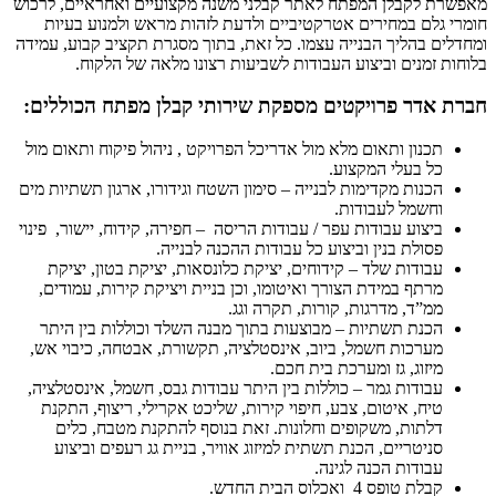
מאפשרת לקבלן המפתח לאתר קבלני משנה מקצועיים ואחראיים, לרכוש
חומרי גלם במחירים אטרקטיביים ולדעת לזהות מראש ולמנוע בעיות
ומחדלים בהליך הבנייה עצמו. כל זאת, בתוך מסגרת תקציב קבוע, עמידה
בלוחות זמנים וביצוע העבודות לשביעות רצונו מלאה של הלקוח.
חברת אדר פרויקטי
ם מספקת שירותי קבלן מפתח הכוללים:
תכנון ותאום מלא מול אדריכל הפרויקט , ניהול פיקוח ותאום מול
כל בעלי המקצוע.
הכנות מקדימות לבנייה – סימון השטח וגידורו, ארגון תשתיות מים
וחשמל לעבודות.
ביצוע עבודות עפר / עבודות הריסה – חפירה, קידוח, יישור, פינוי
פסולת בנין וביצוע כל עבודות ההכנה לבנייה.
עבודות שלד – קידוחים, יציקת כלונסאות, יציקת בטון, יציקת
מרתף במידת הצורך ואיטומו, וכן בניית ויציקת קירות, עמודים,
ממ”ד, מדרגות, קורות, תקרה וגג.
הכנת תשתיות – מבוצעות בתוך מבנה השלד וכוללות בין היתר
מערכות חשמל, ביוב, אינסטלציה, תקשורת, אבטחה, כיבוי אש,
מיזוג, גז ומערכת בית חכם.
עבודות גמר – כוללות בין היתר עבודות גבס, חשמל, אינסטלציה,
טיח, איטום, צבע, חיפוי קירות, שליכט אקרילי, ריצוף, התקנת
דלתות, משקופים וחלונות. זאת בנוסף להתקנת מטבח, כלים
סניטריים, הכנת תשתית למיזוג אוויר, בניית גג רעפים וביצוע
עבודות הכנה לגינה.
קבלת טופס 4 ואכלוס הבית החדש.