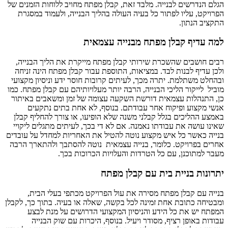
הגלם הנדרשים לבנייה. מלבד זאת, קבלן מפתח מחויב ללוחות הזמנים של
הפרויקט, עליו לפתור כל בעיה העולה בהליך הבנייה, ולעמוד במסגרת
התקציב הנתון.
למה עדיף קבלן מפתח מבנייה עצמאית
רבים חושבים שהשכרת שירותי קבלן מפתח מייקרת את הליך הבנייה,
ולכן עדיף לבנות לבד. במציאות, התוספת עבור קבלן מפתח הינה זניחה
ובהחלט משתלמת. יתרה מכך, לעיתים קרובות חוסר ידע וניסיון מקצועי
מוביל לייקור הליכי הבנייה, הרבה יותר מעלויותיהם עם קבלן מפתח. כמו
כן, התנהלות עצמאית דורשת השקעה עצומה של זמן ומשאבים באיתור
אנשי מקצוע ופיקוח אחר עבודתם. בנוסף, לא אחת בתים נתקעים
באמצע ההליכים בגלל קבלני משנה שלא הופיעו, או צורך להחליף קבלן
שאינו עושה את עבודתו נאמנה. אם לא די בכך, לעיתים מתגלים ליקויי
בנייה כאשר כל איש מקצוע נוטה להטיל את האחריות למחדל על עובדים
אחרים בפרויקט. כלומר, בנייה עצמאית נוטה להסתבך ולהתארך הרבה
מעבר למתוכנן, עם כל הטרדות והעלויות הכרוכות בכך.
יתרונות בניית בית עם קבלן מפתח
בנייה עם קבלן מפתח מסירה את עול הפרויקט מכתפי בעלי הבית,
ומבטיחה כתובת אחת זמינה לכל בקשה, שאלה או בעיה. בתוך כך, לקבלן
המפתח יש את כל הידע והניסיון המקצועי הדרושים על מנת לבצע
עבודות באופן רציף, מסודר ויעיל. בנוסף, היכרות עם שוק הבנייה