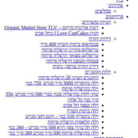
אודותינו
ממליצים
פרויקטים
חנויות ומשרדים
רשת אורגניק מרקט – Organic Market Store TLV
חנות I Love CupCakes בתל אביב
דירות יוקרה
פנטהאוס ברמת השרון 400 מ״ר
טריפלקס מודרני הרצליה פיתוח
טריפלקס מפואר הרצליה פיתוח
פנטהוז מעוצב הרצליה פיתוח
דירת יוקרה טרסה, נתניה
וילות וקוטג’ים
הקונגרס הציוני 28 הרצליה פיתוח
וילה בקיסריה 3000 מ״ר מגרש, 750 בנוי
וילה בהרצליה פיתוח
שתי וילות בהרצליה סגנון כפרי 500 מ״ר מגרש, 350
מ״ר בנוי כל אחת
וילה בצפון תל אביב
וילה ברמת השרון
וילה בקסריה 550 בנוי – דונם וחצי מגרש
וילה קלאסית הרצליה פיתוח
וילה תל ברוך צפון ת״א 500 מ״ר מגרש – 260 בנוי
וילה בהרצליה פיתוח 500 מ״ר מגרש 280 מ״ר בנוי