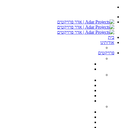
בית
אודותינו
ממליצים
פרויקטים
חנויות ומשרדים
רשת אורגניק מרקט – Organic Market Store TLV
חנות I Love CupCakes בתל אביב
דירות יוקרה
פנטהאוס ברמת השרון 400 מ״ר
טריפלקס מודרני הרצליה פיתוח
טריפלקס מפואר הרצליה פיתוח
פנטהוז מעוצב הרצליה פיתוח
דירת יוקרה טרסה, נתניה
וילות וקוטג’ים
הקונגרס הציוני 28 הרצליה פיתוח
וילה בקיסריה 3000 מ״ר מגרש, 750 בנוי
וילה בהרצליה פיתוח
שתי וילות בהרצליה סגנון כפרי 500 מ״ר מגרש, 350