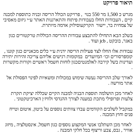
תיאור פרויקט
מגרש כ
1,500
מר
550
בנוי
,
פרויקט הכולל הריסה ובניה כתוספת למבנה
קיים
,
העבודות החלו בעבודות פיתוח והתארגנות האתר ע״י גיזום מאסיבי
של צמחית בר
,
יישור
הקרקעוסילוק אדמה מיותרת
.
בשלב הבא התחילו להתבצע עבודות ההריסה הכוללות טרקטורים כגון
באגר
,
בובקט
, jcb
ועוד
.
עבודות אלו החלו לצד פעילות הריסה ידנית ע״י כלים מכאניים כגון קונגו
,
קומפרסורים וכו׳ המיועדים
במקומות רגישים אליהם צריכה זהירות יתירה
ועדינות בשל קירבה לאלמנטיםכגון לוחות חשמל ראשיים וקורות מקשרות
.
לאורך שלב ההריסה נעשה שימוש במכולות ומשאיות לפינוי הפסולת אל
אתר מורשה
.
לאחר מכן הושלמה תוספת הבניה למבנה הקיים שכללה יציקת תקרת
צלעות ופרופילי מתכת כמענה לצורך ההנדסי ולוויז׳ן הארכיטקטוני
.
במקביל לשלבים הקודמים עבדו צוותים נוספים על ביטון
,
איטום וטייח
פנים וחוץ המבנה
.
לאחר מכן השתלבו אנשי המקצוע נוספים כגון חשמל
,
אינסטלציה
,
מיזוג
אוויר
,
גבס
,
צבע וריצוף בכל חלקי המבנה
.