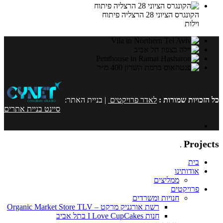
הקונגרס הציוני 28 הרצליה פיתוח
וילות
כל הזכויות שמורות :
לאדר פרויקטים
| בניית האתר:
סיינט בניית אתרים
Adar
Projects
.
בית
אודותינו
ממליצים
פרויקטים
חנויות ומשרדים
רשת אורגניק מרקט – Organic Market Store TLV
חנות I Love CupCakes בתל אביב