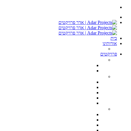
בית
אודותינו
ממליצים
פרויקטים
חנויות ומשרדים
רשת אורגניק מרקט – Organic Market Store TLV
חנות I Love CupCakes בתל אביב
דירות יוקרה
פנטהאוס ברמת השרון 400 מ״ר
טריפלקס מודרני הרצליה פיתוח
טריפלקס מפואר הרצליה פיתוח
פנטהוז מעוצב הרצליה פיתוח
דירת יוקרה טרסה, נתניה
וילות וקוטג’ים
הקונגרס הציוני 28 הרצליה פיתוח
וילה בקיסריה 3000 מ״ר מגרש, 750 בנוי
וילה בהרצליה פיתוח
שתי וילות בהרצליה סגנון כפרי 500 מ״ר מגרש, 350