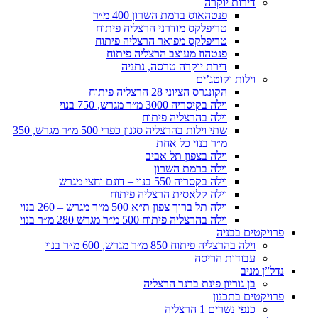
דירות יוקרה
פנטהאוס ברמת השרון 400 מ״ר
טריפלקס מודרני הרצליה פיתוח
טריפלקס מפואר הרצליה פיתוח
פנטהוז מעוצב הרצליה פיתוח
דירת יוקרה טרסה, נתניה
וילות וקוטג’ים
הקונגרס הציוני 28 הרצליה פיתוח
וילה בקיסריה 3000 מ״ר מגרש, 750 בנוי
וילה בהרצליה פיתוח
שתי וילות בהרצליה סגנון כפרי 500 מ״ר מגרש, 350
מ״ר בנוי כל אחת
וילה בצפון תל אביב
וילה ברמת השרון
וילה בקסריה 550 בנוי – דונם וחצי מגרש
וילה קלאסית הרצליה פיתוח
וילה תל ברוך צפון ת״א 500 מ״ר מגרש – 260 בנוי
וילה בהרצליה פיתוח 500 מ״ר מגרש 280 מ״ר בנוי
פרויקטים בבניה
וילה בהרצליה פיתוח 850 מ״ר מגרש, 600 מ״ר בנוי
עבודות הריסה
נדל”ן מניב
בן גוריון פינת ברנר הרצליה
פרויקטים בתכנון
כנפי נשרים 1 הרצליה