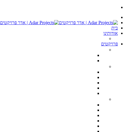
בית
אודותינו
ממליצים
פרויקטים
חנויות ומשרדים
רשת אורגניק מרקט – Organic Market Store TLV
חנות I Love CupCakes בתל אביב
דירות יוקרה
פנטהאוס ברמת השרון 400 מ״ר
טריפלקס מודרני הרצליה פיתוח
טריפלקס מפואר הרצליה פיתוח
פנטהוז מעוצב הרצליה פיתוח
דירת יוקרה טרסה, נתניה
וילות וקוטג’ים
הקונגרס הציוני 28 הרצליה פיתוח
וילה בקיסריה 3000 מ״ר מגרש, 750 בנוי
וילה בהרצליה פיתוח
שתי וילות בהרצליה סגנון כפרי 500 מ״ר מגרש, 350 מ״ר בנוי כל אחת
וילה בצפון תל אביב
וילה ברמת השרון