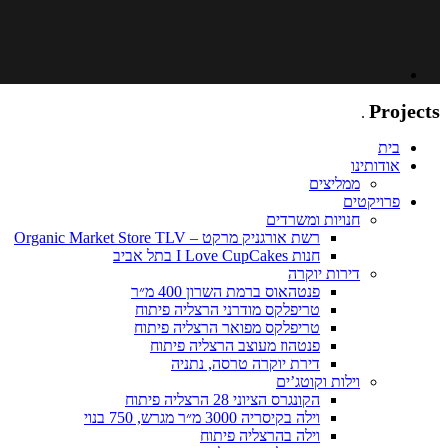
Adar
Projects
.
בית
אודותינו
ממליצים
פרויקטים
חנויות ומשרדים
רשת אורגניק מרקט – Organic Market Store TLV
חנות I Love CupCakes בתל אביב
דירות יוקרה
פנטהאוס ברמת השרון 400 מ״ר
טריפלקס מודרני הרצליה פיתוח
טריפלקס מפואר הרצליה פיתוח
פנטהוז מעוצב הרצליה פיתוח
דירת יוקרה טרסה, נתניה
וילות וקוטג’ים
הקונגרס הציוני 28 הרצליה פיתוח
וילה בקיסריה 3000 מ״ר מגרש, 750 בנוי
וילה בהרצליה פיתוח