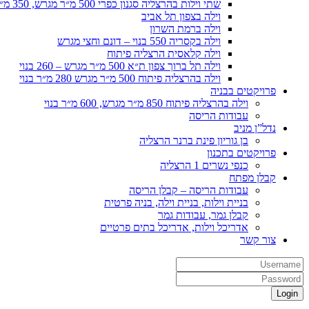
שתי וילות בהרצליה סגנון כפרי 500 מ״ר מגרש, 350 מ״ר בנוי כל אחת
וילה בצפון תל אביב
וילה ברמת השרון
וילה בקסריה 550 בנוי – דונם וחצי מגרש
וילה קלאסית הרצליה פיתוח
וילה תל ברוך צפון ת״א 500 מ״ר מגרש – 260 בנוי
וילה בהרצליה פיתוח 500 מ״ר מגרש 280 מ״ר בנוי
פרויקטים בבניה
וילה בהרצליה פיתוח 850 מ״ר מגרש, 600 מ״ר בנוי
עבודות הריסה
נדל”ן מניב
בן גוריון פינת ברנר הרצליה
פרויקטים בתכנון
כנפי נשרים 1 הרצליה
קבלן מפתח
עבודות הריסה – קבלן הריסה
בניית וילות, בניית וילה, בניה פרטית
קבלן גמר, עבודות גמר
אדריכל וילות, אדריכל בתים פרטיים
צור קשר