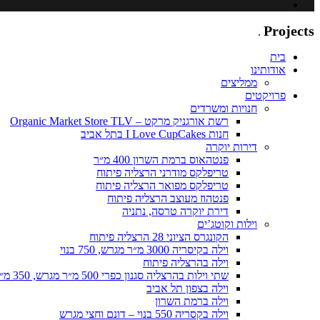
Adar
Projects
.
בית
אודותינו
ממליצים
פרויקטים
חנויות ומשרדים
רשת אורגניק מרקט – Organic Market Store TLV
חנות I Love CupCakes בתל אביב
דירות יוקרה
פנטהאוס ברמת השרון 400 מ״ר
טריפלקס מודרני הרצליה פיתוח
טריפלקס מפואר הרצליה פיתוח
פנטהוז מעוצב הרצליה פיתוח
דירת יוקרה טרסה, נתניה
וילות וקוטג’ים
הקונגרס הציוני 28 הרצליה פיתוח
וילה בקיסריה 3000 מ״ר מגרש, 750 בנוי
וילה בהרצליה פיתוח
שתי וילות בהרצליה סגנון כפרי 500 מ״ר מגרש, 350 מ״ר בנוי כל אחת
וילה בצפון תל אביב
וילה ברמת השרון
וילה בקסריה 550 בנוי – דונם וחצי מגרש