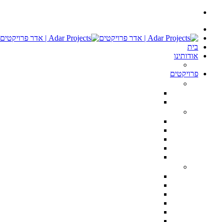
בית
אודותינו
ממליצים
פרויקטים
חנויות ומשרדים
רשת אורגניק מרקט – Organic Market Store TLV
חנות I Love CupCakes בתל אביב
דירות יוקרה
פנטהאוס ברמת השרון 400 מ״ר
טריפלקס מודרני הרצליה פיתוח
טריפלקס מפואר הרצליה פיתוח
פנטהוז מעוצב הרצליה פיתוח
דירת יוקרה טרסה, נתניה
וילות וקוטג’ים
הקונגרס הציוני 28 הרצליה פיתוח
וילה בקיסריה 3000 מ״ר מגרש, 750 בנוי
וילה בהרצליה פיתוח
שתי וילות בהרצליה סגנון כפרי 500 מ״ר מגרש, 350 מ״ר בנוי כל אחת
וילה בצפון תל אביב
וילה ברמת השרון