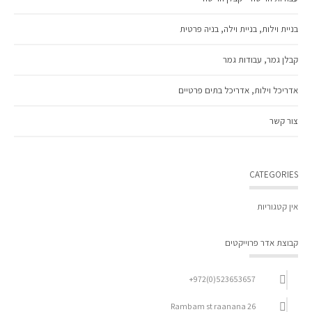
בניית וילות, בניית וילה, בניה פרטית
קבלן גמר, עבודות גמר
אדריכל וילות, אדריכל בתים פרטיים
צור קשר
CATEGORIES
אין קטגוריות
קבוצת אדר פרוייקטים
523653657(0)972+
26 Rambam st raanana