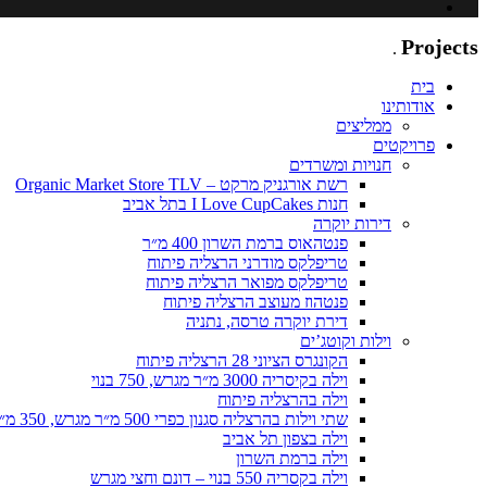
Adar
Projects
.
בית
אודותינו
ממליצים
פרויקטים
חנויות ומשרדים
רשת אורגניק מרקט – Organic Market Store TLV
חנות I Love CupCakes בתל אביב
דירות יוקרה
פנטהאוס ברמת השרון 400 מ״ר
טריפלקס מודרני הרצליה פיתוח
טריפלקס מפואר הרצליה פיתוח
פנטהוז מעוצב הרצליה פיתוח
דירת יוקרה טרסה, נתניה
וילות וקוטג’ים
הקונגרס הציוני 28 הרצליה פיתוח
וילה בקיסריה 3000 מ״ר מגרש, 750 בנוי
וילה בהרצליה פיתוח
שתי וילות בהרצליה סגנון כפרי 500 מ״ר מגרש, 350 מ״ר בנוי כל אחת
וילה בצפון תל אביב
וילה ברמת השרון
וילה בקסריה 550 בנוי – דונם וחצי מגרש