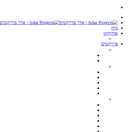
בית
אודותינו
ממליצים
פרויקטים
חנויות ומשרדים
רשת אורגניק מרקט – Organic Market Store TLV
חנות I Love CupCakes בתל אביב
דירות יוקרה
פנטהאוס ברמת השרון 400 מ״ר
טריפלקס מודרני הרצליה פיתוח
טריפלקס מפואר הרצליה פיתוח
פנטהוז מעוצב הרצליה פיתוח
דירת יוקרה טרסה, נתניה
וילות וקוטג’ים
הקונגרס הציוני 28 הרצליה פיתוח
וילה בקיסריה 3000 מ״ר מגרש, 750 בנוי
וילה בהרצליה פיתוח
שתי וילות בהרצליה סגנון כפרי 500 מ״ר מגרש, 350 מ״ר בנוי כל אחת
וילה בצפון תל אביב
וילה ברמת השרון